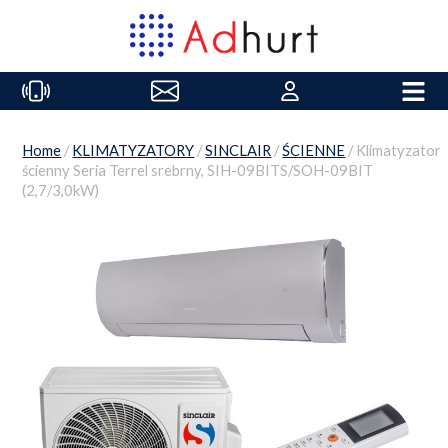
Home
/
KLIMATYZATORY
/
SINCLAIR
/
ŚCIENNE
/ Klimatyzator
ścienny Seria Terrel srebrny, SIH-09BITS/SOH-09BIT
(2,7/3,0kW)