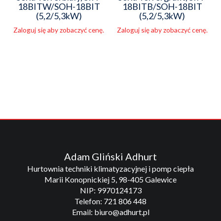
18BITW/SOH-18BIT
18BITB/SOH-18BIT
(5,2/5,3kW)
(5,2/5,3kW)
Zaloguj się aby zobaczyć cenę.
Zaloguj się aby zobaczyć cenę.
Adam Gliński Adhurt
Hurtownia techniki klimatyzacyjnej i pomp ciepła
Marii Konopnickiej 5, 98-405 Galewice
NIP: 9970124173
Telefon: 721 806 448
Email: biuro@adhurt.pl