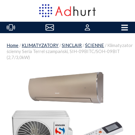
Home
/
KLIMATYZATORY
/
SINCLAIR
/
ŚCIENNE
/ Klimatyzator
ścienny Seria Terrel szampański, SIH-09BITC/SOH-09BIT
(2,7/3,0kW)