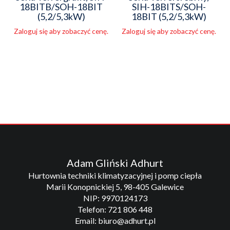
18BITB/SOH-18BIT
SIH-18BITS/SOH-
(5,2/5,3kW)
18BIT (5,2/5,3kW)
Zaloguj się aby zobaczyć cenę.
Zaloguj się aby zobaczyć cenę.
Adam Gliński Adhurt
Hurtownia techniki klimatyzacyjnej i pomp ciepła
Marii Konopnickiej 5, 98-405 Galewice
NIP: 9970124173
Telefon: 721 806 448
Email: biuro@adhurt.pl