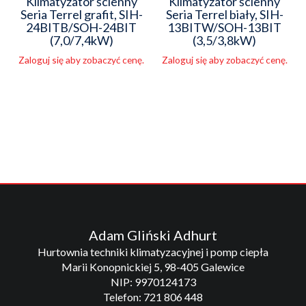
Klimatyzator ścienny
Klimatyzator ścienny
Seria Terrel grafit, SIH-
Seria Terrel biały, SIH-
24BITB/SOH-24BIT
13BITW/SOH-13BIT
(7,0/7,4kW)
(3,5/3,8kW)
Zaloguj się aby zobaczyć cenę.
Zaloguj się aby zobaczyć cenę.
Adam Gliński Adhurt
Hurtownia techniki klimatyzacyjnej i pomp ciepła
Marii Konopnickiej 5, 98-405 Galewice
NIP: 9970124173
Telefon: 721 806 448