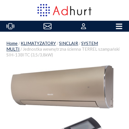
Home
/
KLIMATYZATORY
/
SINCLAIR
/
SYSTEM
MULTI
/ Jednostka wewnętrzna ścienna TERREL szampański
SIH-13BITC (3,5/3,8kW)