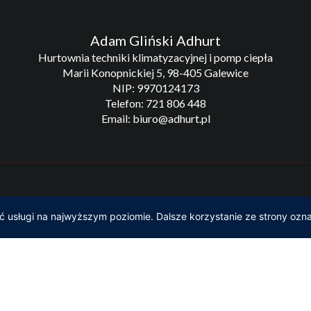
Adam Gliński Adhurt
Hurtownia techniki klimatyzacyjnej i pomp ciepła
Marii Konopnickiej 5, 98-405 Galewice
NIP: 9970124173
Telefon: 721 806 448
Email: biuro@adhurt.pl
hurt Hurtownia techniki klimatyzacyjnej i pomp ciepła | Projekt i real
ć usługi na najwyższym poziomie. Dalsze korzystanie ze strony ozna