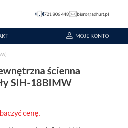
721 806 448
biuro@adhurt.pl
AKT
MOJE KONTO
4kW)
ewnętrzna ścienna
ły SIH-18BIMW
obaczyć cenę.