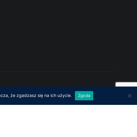
izacja: LUK-DEV Łukasz Dąbik
cza, że zgadzasz się na ich użycie.
Zgoda