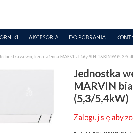
ORNIKI
AKCESORIA
DO POBRANIA
KONT
 Jednostka wewnętrzna ścienna MARVIN biały SIH-18BIMW (5,3/5,
Jednostka w
MARVIN bia
(5,3/5,4kW)
Zaloguj się aby z