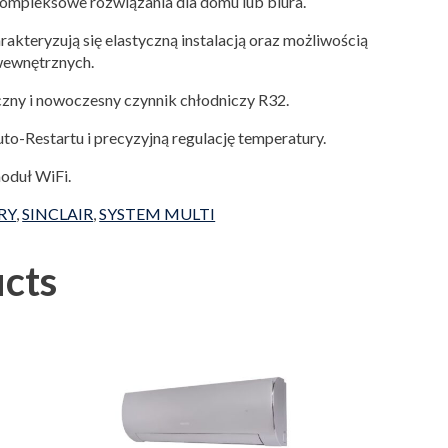
ompleksowe rozwiązania dla domu lub biura.
rakteryzują się elastyczną instalacją oraz możliwością
wewnętrznych.
zny i nowoczesny czynnik chłodniczy R32.
to-Restartu i precyzyjną regulację temperatury.
oduł WiFi.
RY
,
SINCLAIR
,
SYSTEM MULTI
cts