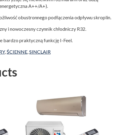
a energetyczna A++/A+).
żliwość obustronnego podłączenia odpływu skroplin.
ny i nowoczesny czynnik chłodniczy R32.
 bardzo praktyczną funkcję I-Feel.
RY
,
ŚCIENNE
,
SINCLAIR
cts