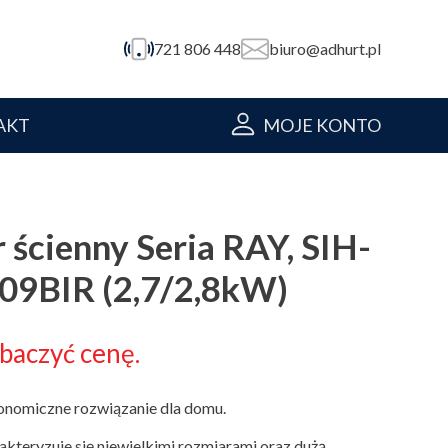
721 806 448
biuro@adhurt.pl
AKT
MOJE KONTO
 ścienny Seria RAY, SIH-
9BIR (2,7/2,8kW)
obaczyć cenę.
konomiczne rozwiązanie dla domu.
rakteryzuje się niewielkimi rozmiarami oraz dużą