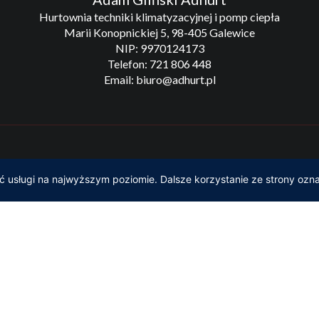
Hurtownia techniki klimatyzacyjnej i pomp ciepła
Marii Konopnickiej 5, 98-405 Galewice
NIP: 9970124173
Telefon: 721 806 448
Email: biuro@adhurt.pl
hurt Hurtownia techniki klimatyzacyjnej i pomp ciepła | Projekt i real
ć usługi na najwyższym poziomie. Dalsze korzystanie ze strony ozna