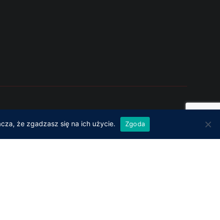
izacja: LUK-DEV Łukasz Dąbik
cza, że zgadzasz się na ich użycie.
Zgoda