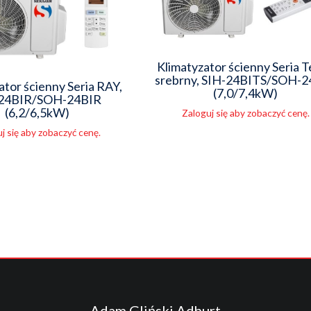
Klimatyzator ścienny Seria T
srebrny, SIH-24BITS/SOH-
ator ścienny Seria RAY,
(7,0/7,4kW)
24BIR/SOH-24BIR
(6,2/6,5kW)
Zaloguj się aby zobaczyć cenę.
j się aby zobaczyć cenę.
Adam Gliński Adhurt