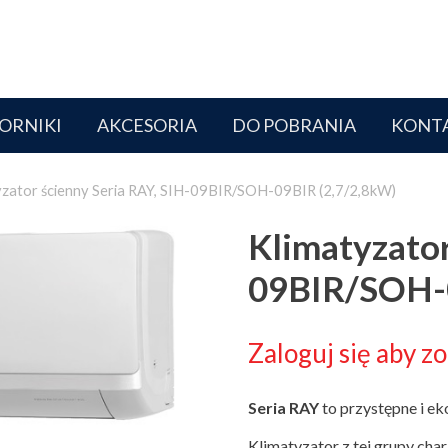
ORNIKI
AKCESORIA
DO POBRANIA
KONT
yzator ścienny Seria RAY, SIH-09BIR/SOH-09BIR (2,7/2,8kW)
Klimatyzator
09BIR/SOH-0
Zaloguj się aby z
Seria
RAY
to przystępne i e
Klimatyzator z tej grupy cha