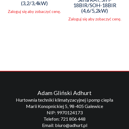
(3,2/3,4kW)
18BIR/SOH-18BIR
(4,6/5,2kW)
Zaloguj się aby zobaczyć cenę.
Zaloguj się aby zobaczyć cenę.
Adam Gliński Adhurt
Hurtownia techniki klimatyzacyjnej i pomp ciepła
Marii Konopnickiej 5, 98-405 Galewice
NIP: 9970124173
Telefon: 721 806 448
Email: biuro@adhurt.pl