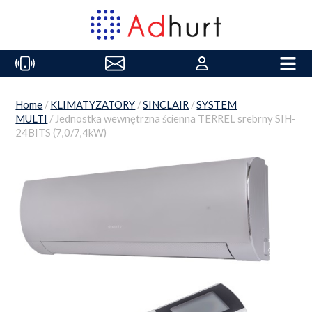
Home
/
KLIMATYZATORY
/
SINCLAIR
/
SYSTEM
MULTI
/ Jednostka wewnętrzna ścienna TERREL srebrny SIH-
24BITS (7,0/7,4kW)